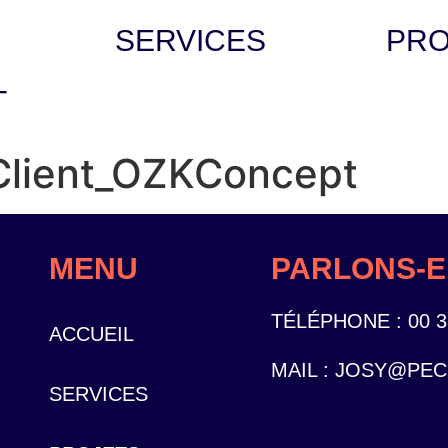
SERVICES
PRO
T
Client_OZKConcept
MENU
PARLONS-E
TÉLÉPHONE :
00 3
ACCUEIL
MAIL :
JOSY@PEC
SERVICES